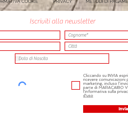
FORMATIVA COOKIE
PRIVACY
METODI DI PAGAM
Iscriviti alla newsletter
Cliccando su INVIA espr
ricevere comunicazioni 
marketing, incluso l’invi
parte di MARACAIBO VI
l'informativa sulla privac
d'uso
Invia