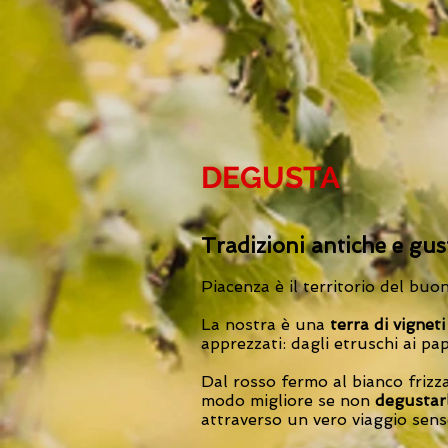
DEGUSTA
Tradizioni antiche e gust
Piacenza è il territorio del buon
La nostra è una
terra di vigneti 
apprezzati: dagli etruschi ai papi
Dal rosso fermo al bianco friz
modo migliore se non
degustar
attraverso un vero viaggio senso