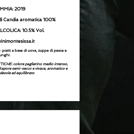
MIA: 2019
di Candia aromatica 100%
COLICA: 10.5% Vol.
inimontesissa.it
ti a base di uova, zuppe di pesce e
unghi.
E: colore paglierino medio intenso,
 Sapore semi-secco e vivace, aromatico e
evole ed equilibrato