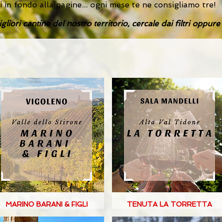
i in fondo alla pagine... ogni mese te ne consigliamo tre!
liori cantine del nostro territorio, cercale dai filtri oppur
MARINO BARANI & FIGLI
TENUTA LA TORRETTA