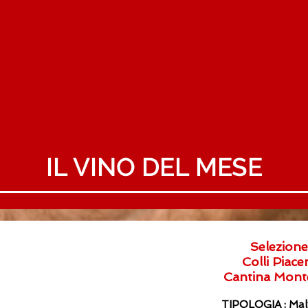
IL VINO DEL MESE
Selezione
Colli Piace
Cantina
Monte
TIPOLOGIA : Malv