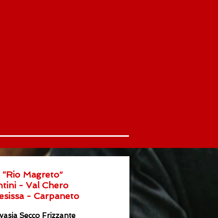
 “Rio Magreto”
ntini - Val Chero
sissa - Carpaneto
asia Secco Frizzante