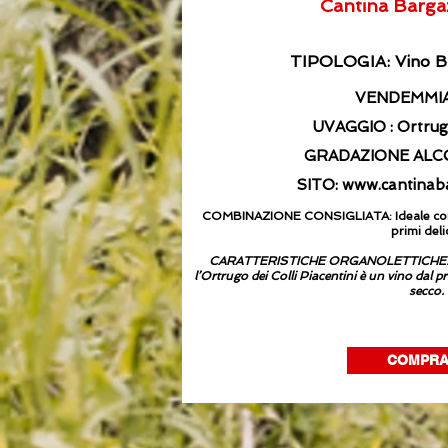
Cantina Bargaz
TIPOLOGIA: Vino Bi
VENDEMMIA
UVAGGIO : Ortru
GRADAZIONE ALCOL
SITO:
www.cantinabar
COMBINAZIONE CONSIGLIATA: Ideale con anti
primi deli
CARATTERISTICHE ORGANOLETTICHE: giallo
l’Ortrugo dei Colli Piacentini è un vino dal p
secco.
COMPR