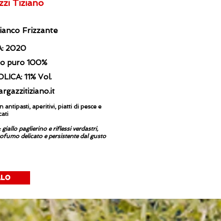
zi Tiziano
anco Frizzante
: 2020
go puro 100%
ICA: 11% Vol.
gazzitiziano.it
pasti, aperitivi, piatti di pesce e
cati
 paglierino e riflessi verdastri,
rofumo delicato e persistente dal gusto
ALO