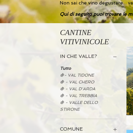
Non sai che vino degustare... va
Qui di seguito puoi trovare le mig
CANTINE
VITIVINICOLE
IN CHE VALLE?
Tutto
🍇- VAL TIDONE
🍇 - VAL CHERO
🍇 - VAL D'ARDA
🍇 - VAL TREBBIA
🍇 - VALLE DELLO
STIRONE
COMUNE