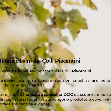
i unici,
I vini dei Colli Piacentini
 vino, nella millenaria storia dei Colli Piacentini.
e di vini
, risalenti a tempi e tradizioni antichissimi e, nella
, dai re ai grandi artisti.
zante, sono
21 le nostre specialità DOC
da scoprire e porta
le
negli stessi luoghi in cui vengono prodotte e dove i vit
riale tra cantine e vigneti.