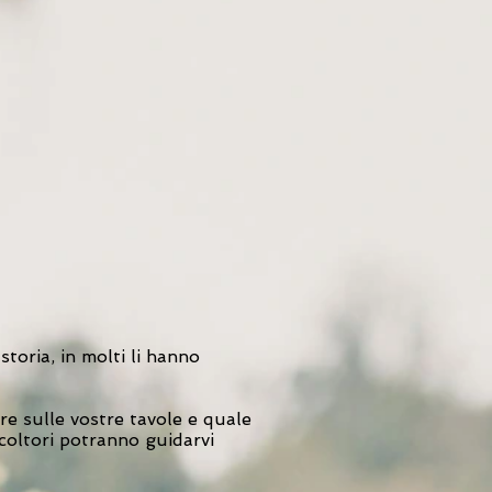
 storia, in molti li hanno
re sulle vostre tavole e quale
icoltori potranno guidarvi