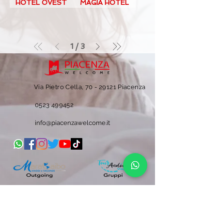
HOTEL OVEST
MAGIA HOTEL
1
/
3
Via Pietro Cella, 70 -
29121 Piacenza
0523 499452
info@piacenzawelcome.it
INFORMATIVA COOKIE
PRIVACY
METODI DI PAGAMENTO
Iscriviti alla newsletter