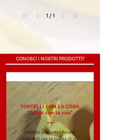
1
/
1
CONOSCI I NOSTRI PRODOTTI?
TORTELLI CON LA CODA
"Turtei cun la cua"
I tortelli piacentini furono
inventati per la tavola di un