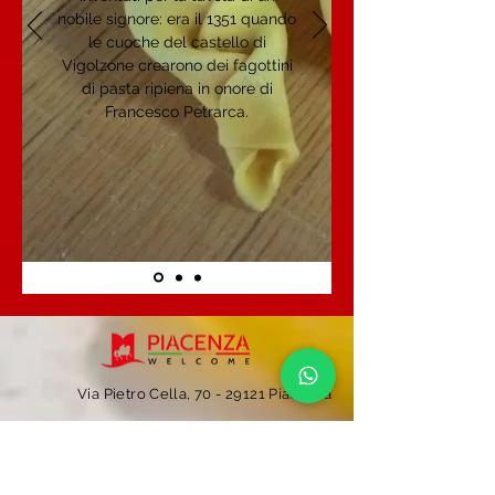
nobile signore: era il 1351 quando
le cuoche del castello di
Vigolzone crearono dei fagottini
di pasta ripiena in onore di
Francesco Petrarca.
Via Pietro Cella, 70 -
29121 Piacenza
0523 499452
info@piacenzawelcome.it