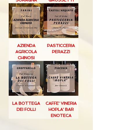
SORAGNA
GROSSETTI
AZIENDA
PASTICCERIA
AGRICOLA
PERAZZI
CHINOSI
LA BOTTEGA
CAFFE' VINERIA
DEI FOLLI
HOPLA' BAR
ENOTECA