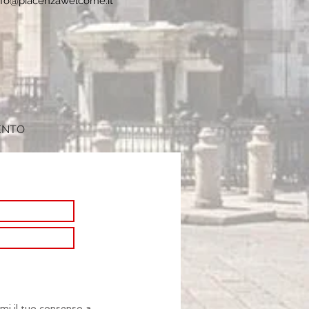
nfo@piacenzawelcome.it
ENTO
imi il tuo consenso a