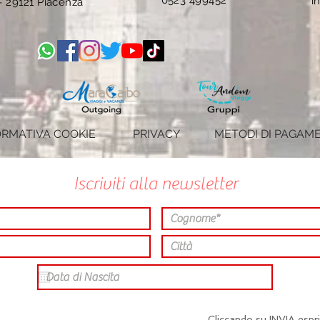
i
 -
29121 Piacenza
FORMATIVA COOKIE
PRIVACY
METODI DI PAGAM
Iscriviti alla newsletter
Cliccando su INVIA espr