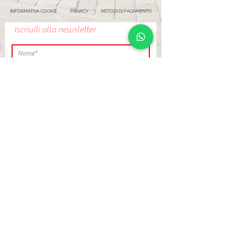
INFORMATIVA COOKIE
PRIVACY
METODI DI PAGAMENTO
Iscriviti alla newsletter
Cliccando su INVIA
Invia
esprimi il tuo
consenso a ricevere
comunicazioni
promozionali e di
marketing, incluso
l’invio di newsletter,
da parte di
MARACAIBO
VIAGGI S.R.L.
Leggi l'informativa
sulla privacy.
Visualizza termini
d'uso