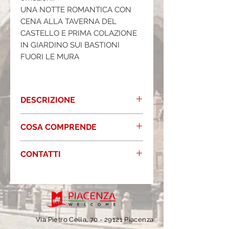
UNA NOTTE ROMANTICA CON
CENA ALLA TAVERNA DEL
CASTELLO E PRIMA COLAZIONE
IN GIARDINO SUI BASTIONI
FUORI LE MURA
DESCRIZIONE
La Torre del Barbagianni sospesa sopra
COSA COMPRENDE
il ponte levatoio all’altezza delle chiome
degli alberi, ed i primi raggi del mattino
• 1 Notte nella suite del Castello di
colpiscono subito le sue finestre, che
CONTATTI
Gropparello (Torre Del Barbagianni)
permettono sguardi sui 3 lati esterni al
• Cena Romantica per due a lume di
castello e sul cortile interno attraverso
Scrivici 📧 info@piacenzawelcome.it
candela nel Giardino Segreto della
delle deliziose finestrelle e il portoncino
Whatsapp 📱 3509126340
Masseria, o nella Sala Rossa, con menu
d’ingresso.
Prenota online 💻
di degustazione
Al tuo arrivo, troverai in Suite una
www.piacenzawelcome.it
• la prima colazione
fruttiera con frutta fresca e il frigobar con
Via Pietro Cella, 70 -
29121 Piacenza
• Il primo rifornimento del frigo bar
bibite fresche. Il primo rifornimento di