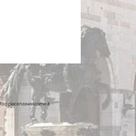
nfo@piacenzawelcome.it