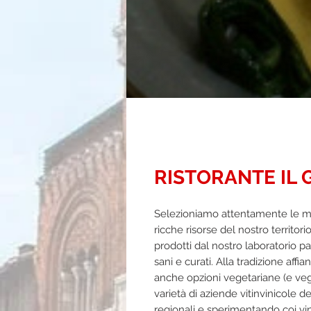
RISTORANTE IL 
Selezioniamo attentamente le ma
ricche risorse del nostro territori
prodotti dal nostro laboratorio pas
sani e curati. Alla tradizione aff
anche opzioni vegetariane (e vega
varietà di aziende vitinvinicole d
regionali e sperimentando coi vini