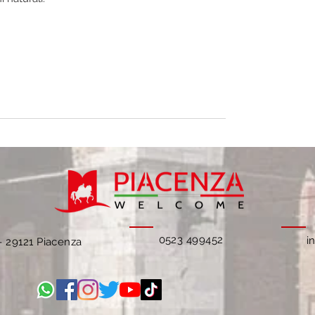
0523 499452
i
 -
29121 Piacenza