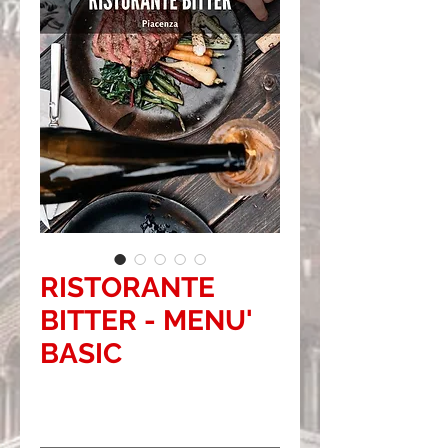
RISTORANTE
BITTER - MENU'
BASIC
Prezzo
28,00 €
Prezzo
*