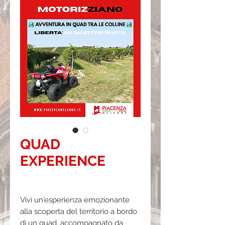
QUAD
EXPERIENCE
Prezzo
Prezzo
 300,00 € 
250,00 €
regolare
scontato
Vivi un'esperienza emozionante
alla scoperta del territorio a bordo
di un quad, accompagnato da