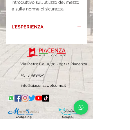
introduttivo sull'utilizzo del mezzo
e sulle norme di sicurezza.
L'ESPERIENZA
L'esperienza include:
Noleggio quad
Escursione guidata
Briefing iniziale e assistenza tecnica
Casco protettivo
Via Pietro Cella, 70 -
29121 Piacenza
Soste panoramiche lungo il percorso
Ideale per:
0523 499452
Coppie
info@piacenzawelcome.it
Gruppi di amici
Famiglie (come passeggeri, secondo le
condizioni previste)
Team building ed eventi
INFORMATIVA COOKIE
PRIVACY
METODI DI PAGAMENTO