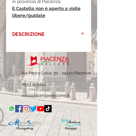
in provincia di Piacenza.
Il Castello non è aperto a visite
libere/guidate
DESCRIZIONE
Il castello di Corano già nel XII secolo
venne dstrutto dai Barbarossa. Nel XV fu
bruciato dal conte di Carmagnola per
conto del Duca di Milano, che intendeva
indebolire la potenza degli Arcelli, poi
Via Pietro Cella, 70 -
29121 Piacenza
passò a Lazzaro Radivi detto Tedesco.
L'edificio viene costruito in mattoni e
0523 499452
pietra, con una torre e con ampie stanze
info@piacenzawelcome.it
decorante dal Novecento. Oggi il castello
è visitabile solo all'estrno.