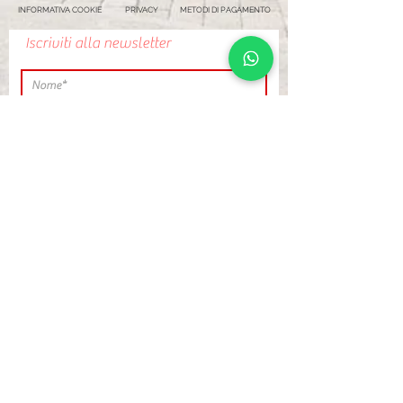
INFORMATIVA COOKIE
PRIVACY
METODI DI PAGAMENTO
Iscriviti alla newsletter
Cliccando su INVIA
Invia
esprimi il tuo
consenso a ricevere
comunicazioni
promozionali e di
marketing, incluso
l’invio di newsletter,
da parte di
MARACAIBO
VIAGGI S.R.L.
Leggi l'informativa
sulla privacy.
Visualizza termini
d'uso